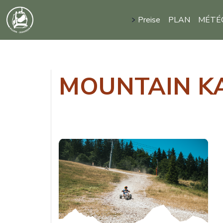
Preise
PLAN
MÉTÉ
PREISE
Gebietsinfo
Sommer
MOUNTAIN K
Aktivitäten
Zone Expérience
Pêche
Parapente