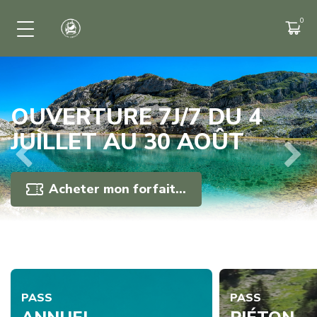
NOS ACTIVITÉS
Piétons/Randonnées
Mountain-Kart
OUVERTURE 7J/7 DU 4
Vtt
JUILLET AU 30 AOÛT
Zone Expérience
Previous
Next
Pêche
Acheter mon forfait...
Parapente
PASS
PASS